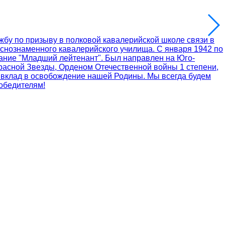
жбу по призыву в полковой кавалерийской школе связи в
аснознаменного кавалерийского училища. С января 1942 по
вание "Младший лейтенант". Был направлен на Юго-
расной Звезды, Орденом Отечественной войны 1 степени,
и вклад в освобождение нашей Родины. Мы всегда будем
победителям!