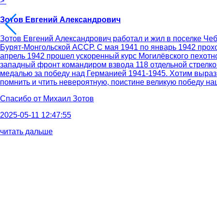
>
Зотов Евгений Александрович
Зотов Евгений Александрович работал и жил в поселке Чеб
Бурят-Монгольской АССР. С мая 1941 по январь 1942 прох
апрель 1942 прошел ускоренный курс Могилёвского пехотн
западный фронт командиром взвода 118 отдельной стрелко
медалью за победу над Германией 1941-1945. Хотим выраз
помнить и чтить невероятную, поистине великую победу н
Спасибо от
Михаил Зотов
2025-05-11 12:47:55
читать дальше