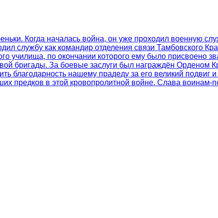
еньки. Когда началась война, он уже проходил военную слу
одил службу как командир отделения связи Тамбовского Кр
ого училища, по окончании которого ему было присвоено з
вой бригады. За боевые заслуги был награждён Орденом К
ить благодарность нашему прадеду за его великий подвиг 
аших предков в этой кровопролитной войне. Слава воинам-