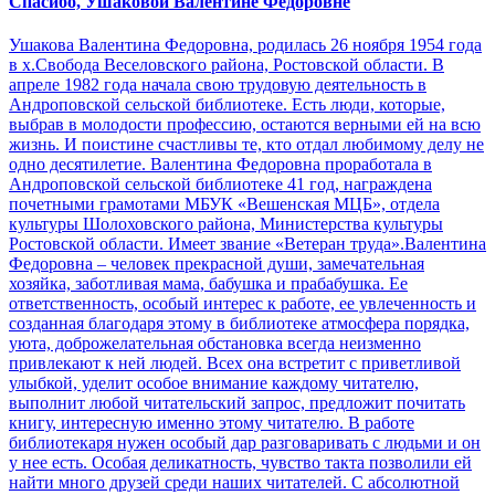
Спасибо, Ушаковой Валентине Федоровне
Ушакова Валентина Федоровна, родилась 26 ноября 1954 года
в х.Свобода Веселовского района, Ростовской области. В
апреле 1982 года начала свою трудовую деятельность в
Андроповской сельской библиотеке. Есть люди, которые,
выбрав в молодости профессию, остаются верными ей на всю
жизнь. И поистине счастливы те, кто отдал любимому делу не
одно десятилетие. Валентина Федоровна проработала в
Андроповской сельской библиотеке 41 год, награждена
почетными грамотами МБУК «Вешенская МЦБ», отдела
культуры Шолоховского района, Министерства культуры
Ростовской области. Имеет звание «Ветеран труда».Валентина
Федоровна – человек прекрасной души, замечательная
хозяйка, заботливая мама, бабушка и прабабушка. Ее
ответственность, особый интерес к работе, ее увлеченность и
созданная благодаря этому в библиотеке атмосфера порядка,
уюта, доброжелательная обстановка всегда неизменно
привлекают к ней людей. Всех она встретит с приветливой
улыбкой, уделит особое внимание каждому читателю,
выполнит любой читательский запрос, предложит почитать
книгу, интересную именно этому читателю. В работе
библиотекаря нужен особый дар разговаривать с людьми и он
у нее есть. Особая деликатность, чувство такта позволили ей
найти много друзей среди наших читателей. С абсолютной