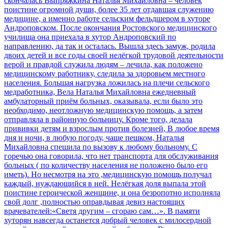
скончалась Выпряжкина Наталья Михайловна – человек
поистине огромной души, более 35 лет отдавшая служению
медицине, а именно работе сельским фельдшером в хуторе
Андроповском. После окончания Ростовского медицинского
училища она приехала в хутор Андроповский по
направлению, да так и осталась. Вышла здесь замуж, родила
двоих детей и все годы своей нелёгкой трудовой деятельности
верой и правдой служила людям – лечила, как положено
медицинскому работнику, следила за здоровьем местного
населения. Большая нагрузка ложилась на плечи сельского
медработника, Вела Наталья Михайловна ежедневный
амбулаторный приём больных, оказывала, если было это
необходимо, неотложную медицинскую помощь, а затем
отправляла в районную больницу. Кроме того, делала
прививки детям и взрослым против болезней, В любое время
дня и ночи, в любую погоду, чаще пешком, Наталья
Михайловна спешила по вызову к любому больному. С
горечью она говорила, что нет транспорта для обслуживания
больных ( по количеству населения не положено было его
иметь). Но несмотря на это ,медицинскую помощь получал
каждый, нуждающийся в ней. Нелёгкая доля выпала этой
поистине героической женщине, и она безропотно исполняла
свой долг ,полностью оправдывая девиз настоящих
врачевателей:«Светя другим – сгораю сам…». В памяти
хуторян навсегда останется добрый человек с милосердной