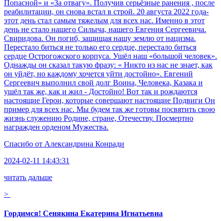
Попасной» и «За отвагу». Получив серьёзные ранения , после
реабилитации, он снова встал в строй. 20 августа 2022 года-
этот день стал самым тяжелым для всех нас. Именно в этот
день не стало нашего Силыча, нашего Евгения Сергеевича.
Свиридова. Он погиб, защищая нашу землю от нацизма.
Перестало биться не только его сердце, перестало биться
сердце Острогожского корпуса. Ушёл наш «большой человек».
Однажды он сказал такую фразу: « Никто из нас не знает, как
он уйдёт, но каждому хочется уйти достойно». Евгений
Сергеевич выполнил свой долг Воина, Человека, Казака и
ушёл так же, как и жил - Достойно! Вот так и рождаются
настоящие Герои, которые совершают настоящие Подвиги Он
пример для всех нас. Мы будем так же готовы посвятить свою
жизнь служению Родине, стране, Отечеству. Посмертно
награжден орденом Мужества.
Спасибо от
Александрина Конради
2024-02-11 14:43:31
читать дальше
>
Гордимся! Сенякина Екатерина Игнатьевна