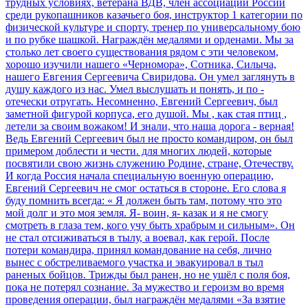
трудных условиях, ветерана ВДВ, член ассоциации России
среди рукопашников казачьего боя, инструктор 1 категории по
физической культуре и спорту, тренер по универсальному бою
и по рубке шашкой. Награждён медалями и орденами. Мы за
столько лет своего существования рядом с эти человеком,
хорошо изучили нашего «Черномора», Сотника, Силыча,
нашего Евгения Сергеевича Свиридова. Он умел заглянуть в
душу каждого из нас. Умел выслушать и понять, и по -
отечески отругать. Несомненно, Евгений Сергеевич, был
заметной фигурой корпуса, его душой. Мы , как стая птиц ,
летели за своим вожаком! И знали, что наша дорога - верная!
Ведь Евгений Сергеевич был не просто командиром, он был
примером доблести и чести. для многих людей, которые
посвятили свою жизнь служению Родине, стране, Отечеству.
И когда Россия начала специальную военную операцию,
Евгений Сергеевич не смог остаться в стороне. Его слова я
буду помнить всегда: « Я должен быть там, потому что это
мой долг и это моя земля. Я- воин, я- казак и я не смогу
смотреть в глаза тем, кого учу быть храбрым и сильным». Он
не стал отсиживаться в тылу, а воевал, как герой. После
потери командира, принял командование на себя, лично
вынес с обстреливаемого участка и эвакуировал в тыл
раненых бойцов. Трижды был ранен, но не ушёл с поля боя,
пока не потерял сознание. За мужество и героизм во время
проведения операции, был награждён медалями «За взятие