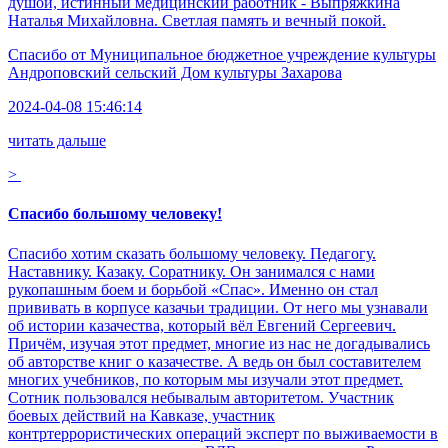
душой, истинный медицинский работник - Выпряжкина
Наталья Михайловна. Светлая память и вечный покой.
Спасибо от
Муниципальное бюджетное учреждение культуры
Андроповский сельский Дом культуры Захарова
2024-04-08 15:46:14
читать дальше
>
Спасибо большому человеку!
Спасибо хотим сказать большому человеку. Педагогу.
Наставнику. Казаку. Соратнику. Он занимался с нами
рукопашным боем и борьбой «Спас». Именно он стал
прививать в корпусе казачьи традиции. От него мы узнавали
об истории казачества, который вёл Евгений Сергеевич.
Причём, изучая этот предмет, многие из нас не догадывались
об авторстве книг о казачестве. А ведь он был составителем
многих учебников, по которым мы изучали этот предмет.
Сотник пользовался небывалым авторитетом. Участник
боевых действий на Кавказе, участник
контртеррористических операций эксперт по выживаемости в