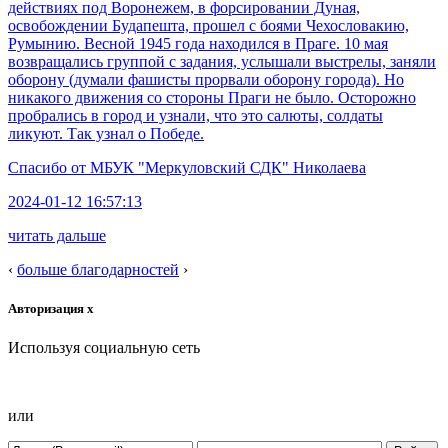
действиях под Воронежем, в форсировании Дуная,
освобождении Будапешта, прошел с боями Чехословакию,
Румынию. Весной 1945 года находился в Праге. 10 мая
возвращались группой с задания, услышали выстрелы, заняли
оборону (думали фашисты прорвали оборону города). Но
никакого движения со стороны Праги не было. Осторожно
пробрались в город и узнали, что это салюты, солдаты
ликуют. Так узнал о Победе.
Спасибо от
МБУК "Меркуловский СДК" Николаева
2024-01-12 16:57:13
читать дальше
‹
больше благодарностей
›
Авторизация
x
Используя социальную сеть
или