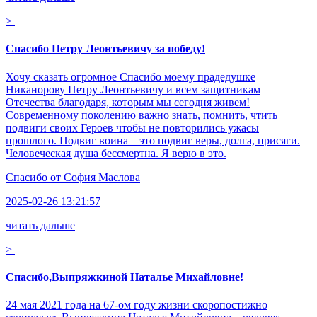
>
Спасибо Петру Леонтьевичу за победу!
Хочу сказать огромное Спасибо моему прадедушке
Никанорову Петру Леонтьевичу и всем защитникам
Отечества благодаря, которым мы сегодня живем!
Современному поколению важно знать, помнить, чтить
подвиги своих Героев чтобы не повторились ужасы
прошлого. Подвиг воина – это подвиг веры, долга, присяги.
Человеческая душа бессмертна. Я верю в это.
Спасибо от
София Маслова
2025-02-26 13:21:57
читать дальше
>
Спасибо,Выпряжкиной Наталье Михайловне!
24 мая 2021 года на 67-ом году жизни скоропостижно