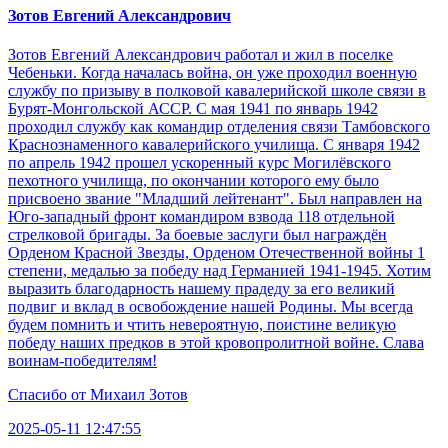
Зотов Евгений Александрович
Зотов Евгений Александрович работал и жил в поселке
Чебеньки. Когда началась война, он уже проходил военную
службу по призыву в полковой кавалерийской школе связи в
Бурят-Монгольской АССР. С мая 1941 по январь 1942
проходил службу как командир отделения связи Тамбовского
Краснознаменного кавалерийского училища. С января 1942
по апрель 1942 прошел ускоренный курс Могилёвского
пехотного училища, по окончании которого ему было
присвоено звание "Младший лейтенант". Был направлен на
Юго-западный фронт командиром взвода 118 отдельной
стрелковой бригады. За боевые заслуги был награждён
Орденом Красной Звезды, Орденом Отечественной войны 1
степени, медалью за победу над Германией 1941-1945. Хотим
выразить благодарность нашему прадеду за его великий
подвиг и вклад в освобождение нашей Родины. Мы всегда
будем помнить и чтить невероятную, поистине великую
победу наших предков в этой кровопролитной войне. Слава
воинам-победителям!
Спасибо от
Михаил Зотов
2025-05-11 12:47:55