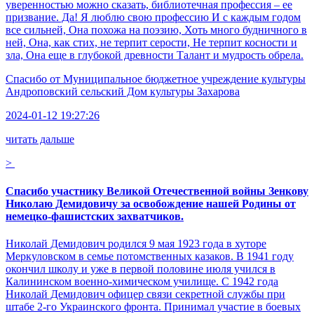
уверенностью можно сказать, библиотечная профессия – ее
призвание. Да! Я люблю свою профессию И с каждым годом
все сильней, Она похожа на поэзию, Хоть много будничного в
ней, Она, как стих, не терпит серости, Не терпит косности и
зла, Она еще в глубокой древности Талант и мудрость обрела.
Спасибо от
Муниципальное бюджетное учреждение культуры
Андроповский сельский Дом культуры Захарова
2024-01-12 19:27:26
читать дальше
>
Спасибо участнику Великой Отечественной войны Зенкову
Николаю Демидовичу за освобождение нашей Родины от
немецко-фашистских захватчиков.
Николай Демидович родился 9 мая 1923 года в хуторе
Меркуловском в семье потомственных казаков. В 1941 году
окончил школу и уже в первой половине июля учился в
Калининском военно-химическом училище. С 1942 года
Николай Демидович офицер связи секретной службы при
штабе 2-го Украинского фронта. Принимал участие в боевых