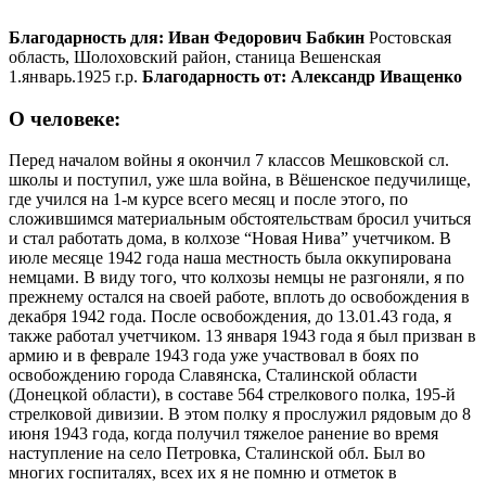
Благодарность для:
Иван Федорович Бабкин
Ростовская
область, Шолоховский район, станица Вешенская
1.январь.1925 г.р.
Благодарность от:
Александр Иващенко
О человеке:
Перед началом войны я окончил 7 классов Мешковской сл.
школы и поступил, уже шла война, в Вёшенское педучилище,
где учился на 1-м курсе всего месяц и после этого, по
сложившимся материальным обстоятельствам бросил учиться
и стал работать дома, в колхозе “Новая Нива” учетчиком. В
июле месяце 1942 года наша местность была оккупирована
немцами. В виду того, что колхозы немцы не разгоняли, я по
прежнему остался на своей работе, вплоть до освобождения в
декабря 1942 года. После освобождения, до 13.01.43 года, я
также работал учетчиком. 13 января 1943 года я был призван в
армию и в феврале 1943 года уже участвовал в боях по
освобождению города Славянска, Сталинской области
(Донецкой области), в составе 564 стрелкового полка, 195-й
стрелковой дивизии. В этом полку я прослужил рядовым до 8
июня 1943 года, когда получил тяжелое ранение во время
наступление на село Петровка, Сталинской обл. Был во
многих госпиталях, всех их я не помню и отметок в