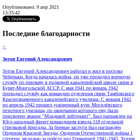
Опубликовано: 9 апр 2021
13:35:42
Последние благодарности
>
Зотов Евгений Александрович
Зотов Евгений Александрович работал и жил в поселке
Чебеньки. Когда началась война, он уже проходил военную
службу по призыву в полковой кавалерийской школе связи в
Бурят-Монгольской АССР. С мая 1941 по январь 1942
проходил службу как командир отделения связи Тамбовского
Краснознаменного кавалерийского училища. С января 1942
по апрель 1942 прошел ускоренный курс Могилёвского
пехотного училища, по окончании которого ему было
присвоено звание "Младший лейтенант". Был направлен на
Юго-западный фронт командиром взвода 118 отдельной
стрелковой бригады. За боевые заслуги был награждён
Орденом Красной Звезды, Орденом Отечественной войны 1
степени, медалью за победу над Германией 1941-1945. Хотим