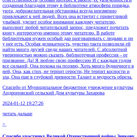
созданная благодаря этому в библиотеке атмосфера порядка,
уюта, доброжелательная обстановка всегда неизменно
привлекают к ней людей. Всех она встретит с приветливой
улыбкой, уделит особое внимание каждому читателю,
выполнит любой читательский запрос, предложит почитать
книгу, интересную именно этому читателю. В работе
библиотекаря нужен особый дар разговаривать с людьми и он
у нее есть. Особая деликатность, чувство такта позволили ей
найти много друзей среди наших читателей. С абсолютной
уверенностью можно сказать, библиотечная профессия – ее
призвание. Да! Я люблю свою профессию И с каждым годом
все сильней, Она похожа на поэзию, Хоть много будничного в
ней, Она, как стих, не терпит серости, Не терпит косности и
зла, Она еще в глубокой древности Талант и мудрость обрела.
Спасибо от
Муниципальное бюджетное учреждение культуры
Андроповский сельский Дом культуры Захарова
2024-01-12 19:27:26
читать дальше
>
Спасибо участнику Великой Отечественной войны Зенкову