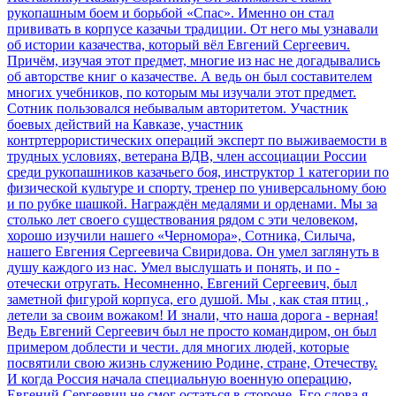
рукопашным боем и борьбой «Спас». Именно он стал
прививать в корпусе казачьи традиции. От него мы узнавали
об истории казачества, который вёл Евгений Сергеевич.
Причём, изучая этот предмет, многие из нас не догадывались
об авторстве книг о казачестве. А ведь он был составителем
многих учебников, по которым мы изучали этот предмет.
Сотник пользовался небывалым авторитетом. Участник
боевых действий на Кавказе, участник
контртеррористических операций эксперт по выживаемости в
трудных условиях, ветерана ВДВ, член ассоциации России
среди рукопашников казачьего боя, инструктор 1 категории по
физической культуре и спорту, тренер по универсальному бою
и по рубке шашкой. Награждён медалями и орденами. Мы за
столько лет своего существования рядом с эти человеком,
хорошо изучили нашего «Черномора», Сотника, Силыча,
нашего Евгения Сергеевича Свиридова. Он умел заглянуть в
душу каждого из нас. Умел выслушать и понять, и по -
отечески отругать. Несомненно, Евгений Сергеевич, был
заметной фигурой корпуса, его душой. Мы , как стая птиц ,
летели за своим вожаком! И знали, что наша дорога - верная!
Ведь Евгений Сергеевич был не просто командиром, он был
примером доблести и чести. для многих людей, которые
посвятили свою жизнь служению Родине, стране, Отечеству.
И когда Россия начала специальную военную операцию,
Евгений Сергеевич не смог остаться в стороне. Его слова я