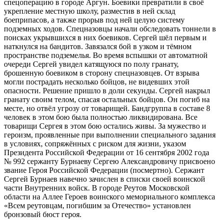
спецоперацию в городе Аргун. Боевики превратили в своё
укрепление местную школу, разместив в ней склад
боеприпасов, а также прорыв под ней целую систему
подземных ходов. Спецназовцы начали обследовать тоннели в
поисках укрывшихся в них боевиков. Сергей шёл первым и
наткнулся на бандитов. Завязался бой в узком и тёмном
пространстве подземелья. Во время вспышки от автоматной
очереди Сергей увидел катящуюся по полу гранату,
брошенную боевиком в сторону спецназовцев. От взрыва
могли пострадать несколько бойцов, не видевших этой
опасности. Решение пришло в доли секунды. Сергей накрыл
гранату своим телом, спасая остальных бойцов. Он погиб на
месте, но отвёл угрозу от товарищей. Бандгруппа в составе 8
человек в этом бою была полностью ликвидирована. Все
товарищи Сергея в этом бою остались живы. За мужество и
героизм, проявленные при выполнении специального задания
в условиях, сопряжённых с риском для жизни, указом
Президента Российской Федерации от 16 сентября 2002 года
№ 992 сержанту Бурнаеву Сергею Александровичу присвоено
звание Героя Российской Федерации (посмертно). Сержант
Сергей Бурнаев навечно зачислен в списки своей воинской
части Внутренних войск. В городе Реутов Московской
области на Аллее Героев воинского мемориального комплекса
«Всем реутовцам, погибшим за Отечество» установлен
бронзовый бюст героя.