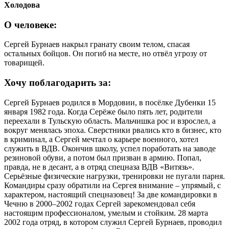
Холодова
О человеке:
Сергей Бурнаев накрыл гранату своим телом, спасая
остальных бойцов. Он погиб на месте, но отвёл угрозу от
товарищей.
Хочу поблагодарить за:
Сергей Бурнаев родился в Мордовии, в посёлке Дубенки 15
января 1982 года. Когда Серёже было пять лет, родители
переехали в Тульскую область. Мальчишка рос и взрослел, а
вокруг менялась эпоха. Сверстники рвались кто в бизнес, кто
в криминал, а Сергей мечтал о карьере военного, хотел
служить в ВДВ. Окончив школу, успел поработать на заводе
резиновой обуви, а потом был призван в армию. Попал,
правда, не в десант, а в отряд спецназа ВДВ «Витязь».
Серьёзные физические нагрузки, тренировки не пугали парня.
Командиры сразу обратили на Сергея внимание – упрямый, с
характером, настоящий спецназовец! За две командировки в
Чечню в 2000–2002 годах Сергей зарекомендовал себя
настоящим профессионалом, умелым и стойким. 28 марта
2002 года отряд, в котором служил Сергей Бурнаев, проводил