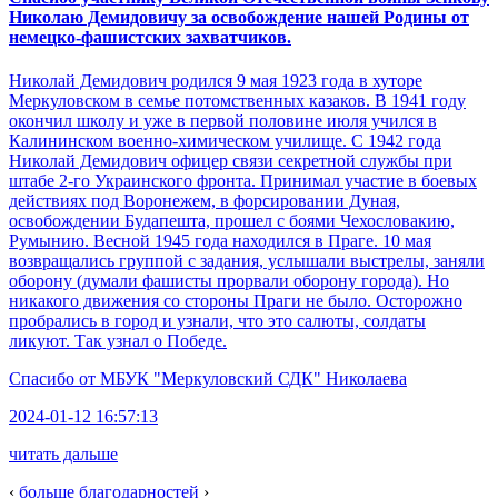
Николаю Демидовичу за освобождение нашей Родины от
немецко-фашистских захватчиков.
Николай Демидович родился 9 мая 1923 года в хуторе
Меркуловском в семье потомственных казаков. В 1941 году
окончил школу и уже в первой половине июля учился в
Калининском военно-химическом училище. С 1942 года
Николай Демидович офицер связи секретной службы при
штабе 2-го Украинского фронта. Принимал участие в боевых
действиях под Воронежем, в форсировании Дуная,
освобождении Будапешта, прошел с боями Чехословакию,
Румынию. Весной 1945 года находился в Праге. 10 мая
возвращались группой с задания, услышали выстрелы, заняли
оборону (думали фашисты прорвали оборону города). Но
никакого движения со стороны Праги не было. Осторожно
пробрались в город и узнали, что это салюты, солдаты
ликуют. Так узнал о Победе.
Спасибо от
МБУК "Меркуловский СДК" Николаева
2024-01-12 16:57:13
читать дальше
‹
больше благодарностей
›