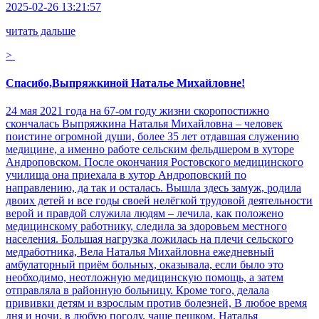
2025-02-26 13:21:57
читать дальше
>
Спасибо,Выпряжкиной Наталье Михайловне!
24 мая 2021 года на 67-ом году жизни скоропостижно
скончалась Выпряжкина Наталья Михайловна – человек
поистине огромной души, более 35 лет отдавшая служению
медицине, а именно работе сельским фельдшером в хуторе
Андроповском. После окончания Ростовского медицинского
училища она приехала в хутор Андроповский по
направлению, да так и осталась. Вышла здесь замуж, родила
двоих детей и все годы своей нелёгкой трудовой деятельности
верой и правдой служила людям – лечила, как положено
медицинскому работнику, следила за здоровьем местного
населения. Большая нагрузка ложилась на плечи сельского
медработника, Вела Наталья Михайловна ежедневный
амбулаторный приём больных, оказывала, если было это
необходимо, неотложную медицинскую помощь, а затем
отправляла в районную больницу. Кроме того, делала
прививки детям и взрослым против болезней, В любое время
дня и ночи, в любую погоду, чаще пешком, Наталья