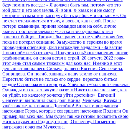
буду помнить всегда: « Я должен быть там, потому что это
мой долг и это моя земля. Я- воин, я- казак и я не смогу
смотреть в глаза тем, кого учу быть храбрым и сильным». Он
не стал отсиживаться в тылу, а воевал, как герой. После
потери командира, принял командование на себя, лично
вынес с обстреливаемого участка и эвакуировал в тыл
раненых бойцов. Трижды был ранен, но не ушёл с поля боя,
пока не потерял сознание. За мужество и героизм во время
проведения операции, был награждён медалями «За взятие
Попасной» и «За отвагу». Получив серьёзные ранения , после
реабилитации, он снова встал в строй. 20 августа 2022 года-
этот день стал самым тяжелым для всех нас. Именно в этот
день не стало нашего Силыча, нашего Евгения Сергеевича.
Свиридова. Он погиб, защищая нашу землю от нацизма.
Перестало биться не только его сердце, перестало биться
сердце Острогожского корпуса. Ушёл наш «большой человек».
Однажды он сказал такую фразу: « Никто из нас не знает, как
он уйдёт, но каждому хочется уйти достойно». Евгений
Сергеевич выполнил свой долг Воина, Человека, Казака и
ушёл так же, как и жил - Достойно! Вот так и рождаются
настоящие Герои, которые совершают настоящие Подвиги Он
пример для всех нас. Мы будем так же готовы посвятить свою
жизнь служению Родине, стране, Отечеству. Посмертно
награжден орденом Мужества.