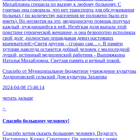
Михайловна спешила по вызову к любому больному. С
горечью она говорила, что нет транспорта для обслуживания
больных ( по количеству населения не положено было его
иметь). Но несмотря на это ,медицинскую помощь получал
каждый, нуждающийся в ней. Нелёгкая доля выпала этой
поистине героической женщине, и она безропотно исполняла
свой долг ,полностью оправдывая девиз настоящих
врачевателей:«Светя другим – сгораю сам…». В памяти
хуторян навсегда останется добрый человек с милосердной
душой, истинный медицинский работник - Выпряжкина
Наталья Михайловна. Светлая память и вечный покой.
Спасибо от
Муниципальное бюджетное учреждение культуры
Андроповский сельский Дом культуры Захарова
2024-04-08 15:46:14
читать дальше
>
Спасибо большому человеку!
Спасибо хотим сказать большому человеку. Педагогу.
Наставнику. Казаку. Соратнику. Он занимался с нами