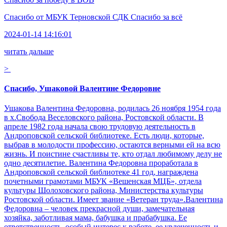
Спасибо от
МБУК Терновской СДК Спасибо за всё
2024-01-14 14:16:01
читать дальше
>
Спасибо, Ушаковой Валентине Федоровне
Ушакова Валентина Федоровна, родилась 26 ноября 1954 года
в х.Свобода Веселовского района, Ростовской области. В
апреле 1982 года начала свою трудовую деятельность в
Андроповской сельской библиотеке. Есть люди, которые,
выбрав в молодости профессию, остаются верными ей на всю
жизнь. И поистине счастливы те, кто отдал любимому делу не
одно десятилетие. Валентина Федоровна проработала в
Андроповской сельской библиотеке 41 год, награждена
почетными грамотами МБУК «Вешенская МЦБ», отдела
культуры Шолоховского района, Министерства культуры
Ростовской области. Имеет звание «Ветеран труда».Валентина
Федоровна – человек прекрасной души, замечательная
хозяйка, заботливая мама, бабушка и прабабушка. Ее
ответственность, особый интерес к работе, ее увлеченность и