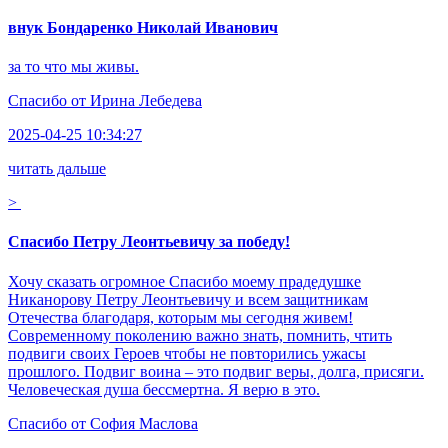
внук Бондаренко Николай Иванович
за то что мы живы.
Спасибо от
Ирина Лебедева
2025-04-25 10:34:27
читать дальше
>
Спасибо Петру Леонтьевичу за победу!
Хочу сказать огромное Спасибо моему прадедушке
Никанорову Петру Леонтьевичу и всем защитникам
Отечества благодаря, которым мы сегодня живем!
Современному поколению важно знать, помнить, чтить
подвиги своих Героев чтобы не повторились ужасы
прошлого. Подвиг воина – это подвиг веры, долга, присяги.
Человеческая душа бессмертна. Я верю в это.
Спасибо от
София Маслова