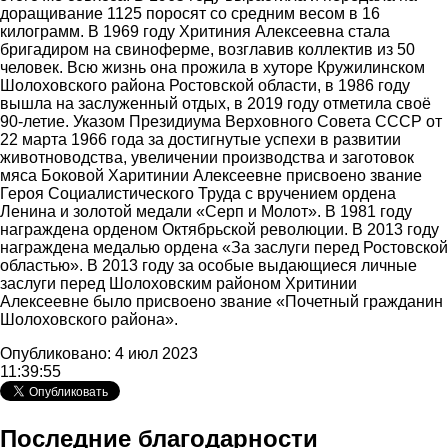
доращивание 1125 поросят со средним весом в 16
килограмм. В 1969 году Хритиния Алексеевна стала
бригадиром на свиноферме, возглавив коллектив из 50
человек. Всю жизнь она прожила в хуторе Кружилинском
Шолоховского района Ростовской области, в 1986 году
вышла на заслуженный отдых, в 2019 году отметила своё
90-летие. Указом Президиума Верховного Совета СССР от
22 марта 1966 года за достигнутые успехи в развитии
животноводства, увеличении производства и заготовок
мяса Боковой Харитинии Алексеевне присвоено звание
Героя Социалистического Труда с вручением ордена
Ленина и золотой медали «Серп и Молот». В 1981 году
награждена орденом Октябрьской революции. В 2013 году
награждена медалью ордена «За заслуги перед Ростовской
областью». В 2013 году за особые выдающиеся личные
заслуги перед Шолоховским районом Хритинии
Алексеевне было присвоено звание «Почетный гражданин
Шолоховского района».
Опубликовано: 4 июл 2023
11:39:55
Последние благодарности