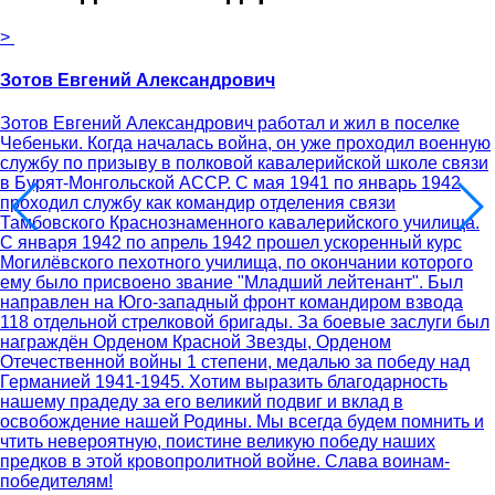
>
Зотов Евгений Александрович
Зотов Евгений Александрович работал и жил в поселке
Чебеньки. Когда началась война, он уже проходил военную
службу по призыву в полковой кавалерийской школе связи
в Бурят-Монгольской АССР. С мая 1941 по январь 1942
проходил службу как командир отделения связи
Тамбовского Краснознаменного кавалерийского училища.
С января 1942 по апрель 1942 прошел ускоренный курс
Могилёвского пехотного училища, по окончании которого
ему было присвоено звание "Младший лейтенант". Был
направлен на Юго-западный фронт командиром взвода
118 отдельной стрелковой бригады. За боевые заслуги был
награждён Орденом Красной Звезды, Орденом
Отечественной войны 1 степени, медалью за победу над
Германией 1941-1945. Хотим выразить благодарность
нашему прадеду за его великий подвиг и вклад в
освобождение нашей Родины. Мы всегда будем помнить и
чтить невероятную, поистине великую победу наших
предков в этой кровопролитной войне. Слава воинам-
победителям!