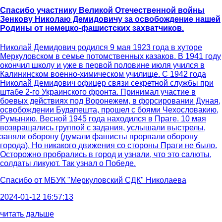
Спасибо участнику Великой Отечественной войны
Зенкову Николаю Демидовичу за освобождение нашей
Родины от немецко-фашистских захватчиков.
Николай Демидович родился 9 мая 1923 года в хуторе
Меркуловском в семье потомственных казаков. В 1941 году
окончил школу и уже в первой половине июля учился в
Калининском военно-химическом училище. С 1942 года
Николай Демидович офицер связи секретной службы при
штабе 2-го Украинского фронта. Принимал участие в
боевых действиях под Воронежем, в форсировании Дуная,
освобождении Будапешта, прошел с боями Чехословакию,
Румынию. Весной 1945 года находился в Праге. 10 мая
возвращались группой с задания, услышали выстрелы,
заняли оборону (думали фашисты прорвали оборону
города). Но никакого движения со стороны Праги не было.
Осторожно пробрались в город и узнали, что это салюты,
солдаты ликуют. Так узнал о Победе.
Спасибо от
МБУК "Меркуловский СДК" Николаева
2024-01-12 16:57:13
читать дальше