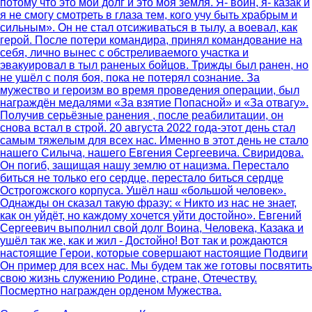
потому что это мой долг и это моя земля. Я- воин, я- казак и
я не смогу смотреть в глаза тем, кого учу быть храбрым и
сильным». Он не стал отсиживаться в тылу, а воевал, как
герой. После потери командира, принял командование на
себя, лично вынес с обстреливаемого участка и
эвакуировал в тыл раненых бойцов. Трижды был ранен, но
не ушёл с поля боя, пока не потерял сознание. За
мужество и героизм во время проведения операции, был
награждён медалями «За взятие Попасной» и «За отвагу».
Получив серьёзные ранения , после реабилитации, он
снова встал в строй. 20 августа 2022 года-этот день стал
самым тяжелым для всех нас. Именно в этот день не стало
нашего Силыча, нашего Евгения Сергеевича. Свиридова.
Он погиб, защищая нашу землю от нацизма. Перестало
биться не только его сердце, перестало биться сердце
Острогожского корпуса. Ушёл наш «большой человек».
Однажды он сказал такую фразу: « Никто из нас не знает,
как он уйдёт, но каждому хочется уйти достойно». Евгений
Сергеевич выполнил свой долг Воина, Человека, Казака и
ушёл так же, как и жил - Достойно! Вот так и рождаются
настоящие Герои, которые совершают настоящие Подвиги
Он пример для всех нас. Мы будем так же готовы посвятить
свою жизнь служению Родине, стране, Отечеству.
Посмертно награжден орденом Мужества.