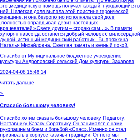
населения не положено было его иметь). Но несмотря на
это ,медицинскую помощь получал каждый, нуждающийся в
ней. Нелёгкая доля выпала этой поистине героической
женщине, и она безропотно исполняла свой долг
,полностью оправдывая девиз настоящих
врачевателей:«Светя другим – сгораю сам…». В памяти
хуторян навсегда останется добрый человек с милосердной
душой, истинный медицинский работник - Выпряжкина
Наталья Михайловна. Светлая память и вечный покой.
Спасибо от
Муниципальное бюджетное учреждение
культуры Андроповский сельский Дом культуры Захарова
2024-04-08 15:46:14
читать дальше
>
Спасибо большому человеку!
Спасибо хотим сказать большому человеку. Педагогу.
Наставнику. Казаку. Соратнику. Он занимался с нами
рукопашным боем и борьбой «Спас». Именно он стал
прививать в корпусе казачьи традиции. От него мы