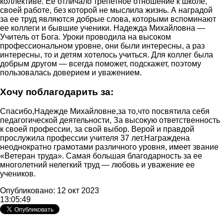
коллективе. Ее отличало трепетное отношение к школе,
своей работе, без которой не мыслила жизнь. А наградой
за ее труд являются добрые слова, которыми вспоминают
ее коллеги и бывшие ученики. Надежда Михайловна —
Учитель от Бога. Уроки проводила на высоком
профессиональном уровне, они были интересны, а раз
интересны, то и детям хотелось учиться. Для коллег была
добрым другом — всегда поможет, подскажет, поэтому
пользовалась доверием и уважением.
Хочу поблагодарить за:
Спасибо,Надежде Михайловне,за то,что посвятила себя
педагогической деятельности, За высокую ответственность
к своей профессии, за свой выбор. Верой и правдой
прослужила профессии учителя 37 лет.Награждена
неоднократно грамотами различного уровня, имеет звание
«Ветеран труда». Самая большая благодарность за ее
многолетний нелегкий труд — любовь и уважение ее
учеников.
Опубликовано: 12 окт 2023
13:05:49