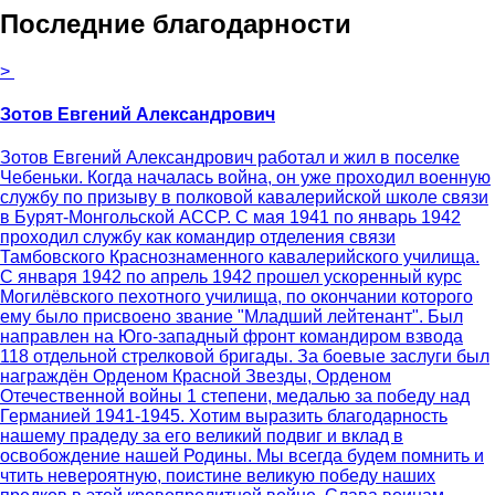
Последние благодарности
>
Зотов Евгений Александрович
Зотов Евгений Александрович работал и жил в поселке
Чебеньки. Когда началась война, он уже проходил военную
службу по призыву в полковой кавалерийской школе связи
в Бурят-Монгольской АССР. С мая 1941 по январь 1942
проходил службу как командир отделения связи
Тамбовского Краснознаменного кавалерийского училища.
С января 1942 по апрель 1942 прошел ускоренный курс
Могилёвского пехотного училища, по окончании которого
ему было присвоено звание "Младший лейтенант". Был
направлен на Юго-западный фронт командиром взвода
118 отдельной стрелковой бригады. За боевые заслуги был
награждён Орденом Красной Звезды, Орденом
Отечественной войны 1 степени, медалью за победу над
Германией 1941-1945. Хотим выразить благодарность
нашему прадеду за его великий подвиг и вклад в
освобождение нашей Родины. Мы всегда будем помнить и
чтить невероятную, поистине великую победу наших