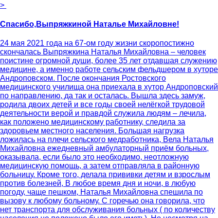
>
Спасибо,Выпряжкиной Наталье Михайловне!
24 мая 2021 года на 67-ом году жизни скоропостижно
скончалась Выпряжкина Наталья Михайловна – человек
поистине огромной души, более 35 лет отдавшая служению
медицине, а именно работе сельским фельдшером в хуторе
Андроповском. После окончания Ростовского
медицинского училища она приехала в хутор Андроповский
по направлению, да так и осталась. Вышла здесь замуж,
родила двоих детей и все годы своей нелёгкой трудовой
деятельности верой и правдой служила людям – лечила,
как положено медицинскому работнику, следила за
здоровьем местного населения. Большая нагрузка
ложилась на плечи сельского медработника, Вела Наталья
Михайловна ежедневный амбулаторный приём больных,
оказывала, если было это необходимо, неотложную
медицинскую помощь, а затем отправляла в районную
больницу. Кроме того, делала прививки детям и взрослым
против болезней, В любое время дня и ночи, в любую
погоду, чаще пешком, Наталья Михайловна спешила по
вызову к любому больному. С горечью она говорила, что
нет транспорта для обслуживания больных ( по количеству