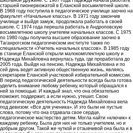
школьной дружине. С 1967 года Надежда начала работать
старшей пионервожатой в Еланской восьмилетней школе.
В 1968 году поступила в педагогическое училище заочно на
факультет «Начальные классы». В 1971 году закончив
училище и выйдя замуж, продолжала работать в своей
школе. С 1974 года перешла работать в Андроповскую
восьмилетнюю школу учителем начальных классов. С 1975
по 1980 годы получила высшее образование заочно в
Таганрогском педагогическом институте также по
специальности «Учитель начальных классов». В 1985 году
в станице Еланской открыли малокомплектную школу и
Надежда Михайловна вернулась туда, где проработала до
2005 года. Выйдя на пенсию, Надежда Михайловна и по
сей день ведет активную общественную жизнь, являясь
секретарем Еланской участковой избирательной комиссии.
В период педагогической деятельности всегда была готова
уделить внимание любому ребенку, который обращался к
ней за помощью. И каждый знал, что она обязательно
поможет, поддержит, а если нужно, утешит. Свою
педагогическую деятельность Надежда Михайловна вела
под девизом: «Все для ученика». И это были не пустые
слова, потому что она отдавала свое сердце,
педагогическое мастерство детям. Могла найти «ключик» к
каждому ребенку. Была для них не только учителем, но и
добрым другом. Такой же чуткой и отзывчивой она была и в