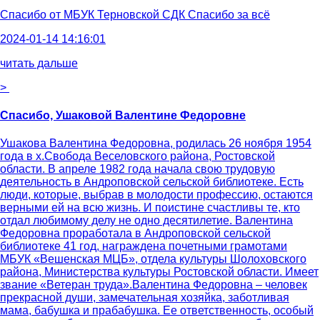
Спасибо от
МБУК Терновской СДК Спасибо за всё
2024-01-14 14:16:01
читать дальше
>
Спасибо, Ушаковой Валентине Федоровне
Ушакова Валентина Федоровна, родилась 26 ноября 1954
года в х.Свобода Веселовского района, Ростовской
области. В апреле 1982 года начала свою трудовую
деятельность в Андроповской сельской библиотеке. Есть
люди, которые, выбрав в молодости профессию, остаются
верными ей на всю жизнь. И поистине счастливы те, кто
отдал любимому делу не одно десятилетие. Валентина
Федоровна проработала в Андроповской сельской
библиотеке 41 год, награждена почетными грамотами
МБУК «Вешенская МЦБ», отдела культуры Шолоховского
района, Министерства культуры Ростовской области. Имеет
звание «Ветеран труда».Валентина Федоровна – человек
прекрасной души, замечательная хозяйка, заботливая
мама, бабушка и прабабушка. Ее ответственность, особый