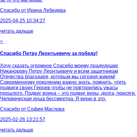
Спасибо от
Ирина Лебедева
2025-04-25 10:34:27
читать дальше
>
Спасибо Петру Леонтьевичу за победу!
Хочу сказать огромное Спасибо моему прадедушке
Никанорову Петру Леонтьевичу и всем защитникам
Отечества благодаря, которым мы сегодня живем!
Современному поколению важно знать, помнить, чтить
подвиги своих Героев чтобы не повторились ужасы
прошлого. Подвиг воина – это подвиг веры, долга, присяги.
Человеческая душа бессмертна. Я верю в это.
Спасибо от
София Маслова
2025-02-26 13:21:57
читать дальше