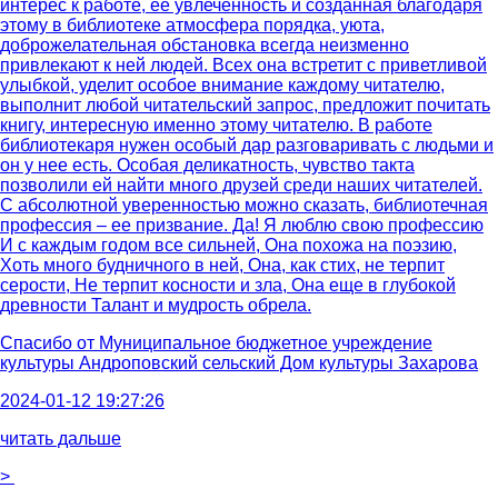
интерес к работе, ее увлеченность и созданная благодаря
этому в библиотеке атмосфера порядка, уюта,
доброжелательная обстановка всегда неизменно
привлекают к ней людей. Всех она встретит с приветливой
улыбкой, уделит особое внимание каждому читателю,
выполнит любой читательский запрос, предложит почитать
книгу, интересную именно этому читателю. В работе
библиотекаря нужен особый дар разговаривать с людьми и
он у нее есть. Особая деликатность, чувство такта
позволили ей найти много друзей среди наших читателей.
С абсолютной уверенностью можно сказать, библиотечная
профессия – ее призвание. Да! Я люблю свою профессию
И с каждым годом все сильней, Она похожа на поэзию,
Хоть много будничного в ней, Она, как стих, не терпит
серости, Не терпит косности и зла, Она еще в глубокой
древности Талант и мудрость обрела.
Спасибо от
Муниципальное бюджетное учреждение
культуры Андроповский сельский Дом культуры Захарова
2024-01-12 19:27:26
читать дальше
>