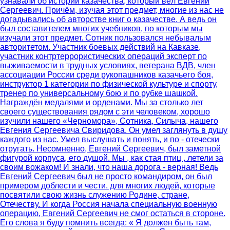
узнавали об истории казачества, который вёл Евгений
Сергеевич. Причём, изучая этот предмет, многие из нас не
догадывались об авторстве книг о казачестве. А ведь он
был составителем многих учебников, по которым мы
изучали этот предмет. Сотник пользовался небывалым
авторитетом. Участник боевых действий на Кавказе,
участник контртеррористических операций эксперт по
выживаемости в трудных условиях, ветерана ВДВ, член
ассоциации России среди рукопашников казачьего боя,
инструктор 1 категории по физической культуре и спорту,
тренер по универсальному бою и по рубке шашкой.
Награждён медалями и орденами. Мы за столько лет
своего существования рядом с эти человеком, хорошо
изучили нашего «Черномора», Сотника, Силыча, нашего
Евгения Сергеевича Свиридова. Он умел заглянуть в душу
каждого из нас. Умел выслушать и понять, и по - отечески
отругать. Несомненно, Евгений Сергеевич, был заметной
фигурой корпуса, его душой. Мы , как стая птиц , летели за
своим вожаком! И знали, что наша дорога - верная! Ведь
Евгений Сергеевич был не просто командиром, он был
примером доблести и чести. для многих людей, которые
посвятили свою жизнь служению Родине, стране,
Отечеству. И когда Россия начала специальную военную
операцию, Евгений Сергеевич не смог остаться в стороне.
Его слова я буду помнить всегда: « Я должен быть там,