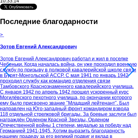
10:33:14
Последние благодарности
>
Зотов Евгений Александрович
Зотов Евгений Александрович работал и жил в поселке
Чебеньки. Когда началась война, он уже проходил военную
службу по призыву в полковой кавалерийской школе связи
в Бурят-Монгольской АССР. С мая 1941 по январь 1942
проходил службу как командир отделения связи
Тамбовского Краснознаменного кавалерийского училища.
С января 1942 по апрель 1942 прошел ускоренный курс
Могилёвского пехотного училища, по окончании которого
ему было присвоено звание "Младший лейтенант". Был
направлен на Юго-западный фронт командиром взвода
118 отдельной стрелковой бригады. За боевые заслуги был
награждён Орденом Красной Звезды, Орденом
Отечественной войны 1 степени, медалью за победу над
Германией 1941-1945. Хотим выразить благодарность
нашему прадеду за его великий подвиг и вклад в