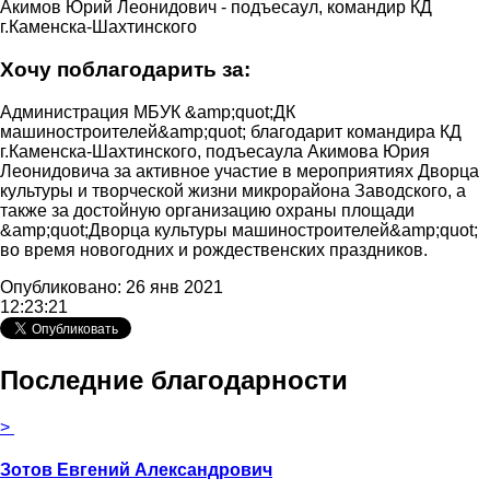
Акимов Юрий Леонидович - подъесаул, командир КД
г.Каменска-Шахтинского
Хочу поблагодарить за:
Администрация МБУК &amp;quot;ДК
машиностроителей&amp;quot; благодарит командира КД
г.Каменска-Шахтинского, подъесаула Акимова Юрия
Леонидовича за активное участие в мероприятиях Дворца
культуры и творческой жизни микрорайона Заводского, а
также за достойную организацию охраны площади
&amp;quot;Дворца культуры машиностроителей&amp;quot;
во время новогодних и рождественских праздников.
Опубликовано: 26 янв 2021
12:23:21
Последние благодарности
>
Зотов Евгений Александрович