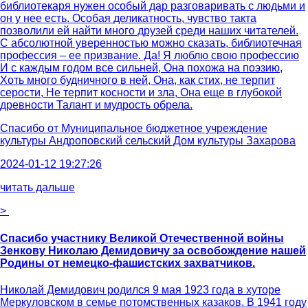
библиотекаря нужен особый дар разговаривать с людьми и
он у нее есть. Особая деликатность, чувство такта
позволили ей найти много друзей среди наших читателей.
С абсолютной уверенностью можно сказать, библиотечная
профессия – ее призвание. Да! Я люблю свою профессию
И с каждым годом все сильней, Она похожа на поэзию,
Хоть много будничного в ней, Она, как стих, не терпит
серости, Не терпит косности и зла, Она еще в глубокой
древности Талант и мудрость обрела.
Спасибо от
Муниципальное бюджетное учреждение
культуры Андроповский сельский Дом культуры Захарова
2024-01-12 19:27:26
читать дальше
>
Спасибо участнику Великой Отечественной войны
Зенкову Николаю Демидовичу за освобождение нашей
Родины от немецко-фашистских захватчиков.
Николай Демидович родился 9 мая 1923 года в хуторе
Меркуловском в семье потомственных казаков. В 1941 году