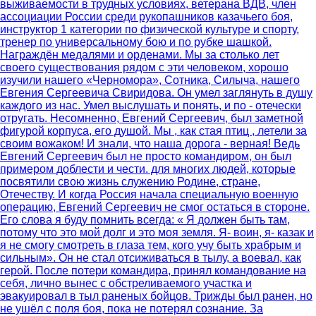
выживаемости в трудных условиях, ветерана ВДВ, член
ассоциации России среди рукопашников казачьего боя,
инструктор 1 категории по физической культуре и спорту,
тренер по универсальному бою и по рубке шашкой.
Награждён медалями и орденами. Мы за столько лет
своего существования рядом с эти человеком, хорошо
изучили нашего «Черномора», Сотника, Силыча, нашего
Евгения Сергеевича Свиридова. Он умел заглянуть в душу
каждого из нас. Умел выслушать и понять, и по - отечески
отругать. Несомненно, Евгений Сергеевич, был заметной
фигурой корпуса, его душой. Мы , как стая птиц , летели за
своим вожаком! И знали, что наша дорога - верная! Ведь
Евгений Сергеевич был не просто командиром, он был
примером доблести и чести. для многих людей, которые
посвятили свою жизнь служению Родине, стране,
Отечеству. И когда Россия начала специальную военную
операцию, Евгений Сергеевич не смог остаться в стороне.
Его слова я буду помнить всегда: « Я должен быть там,
потому что это мой долг и это моя земля. Я- воин, я- казак и
я не смогу смотреть в глаза тем, кого учу быть храбрым и
сильным». Он не стал отсиживаться в тылу, а воевал, как
герой. После потери командира, принял командование на
себя, лично вынес с обстреливаемого участка и
эвакуировал в тыл раненых бойцов. Трижды был ранен, но
не ушёл с поля боя, пока не потерял сознание. За