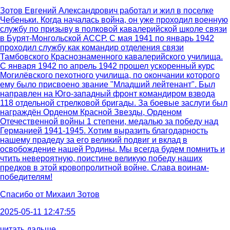
Зотов Евгений Александрович работал и жил в поселке
Чебеньки. Когда началась война, он уже проходил военную
службу по призыву в полковой кавалерийской школе связи
в Бурят-Монгольской АССР. С мая 1941 по январь 1942
проходил службу как командир отделения связи
Тамбовского Краснознаменного кавалерийского училища.
С января 1942 по апрель 1942 прошел ускоренный курс
Могилёвского пехотного училища, по окончании которого
ему было присвоено звание "Младший лейтенант". Был
направлен на Юго-западный фронт командиром взвода
118 отдельной стрелковой бригады. За боевые заслуги был
награждён Орденом Красной Звезды, Орденом
Отечественной войны 1 степени, медалью за победу над
Германией 1941-1945. Хотим выразить благодарность
нашему прадеду за его великий подвиг и вклад в
освобождение нашей Родины. Мы всегда будем помнить и
чтить невероятную, поистине великую победу наших
предков в этой кровопролитной войне. Слава воинам-
победителям!
Спасибо от
Михаил Зотов
2025-05-11 12:47:55
читать дальше