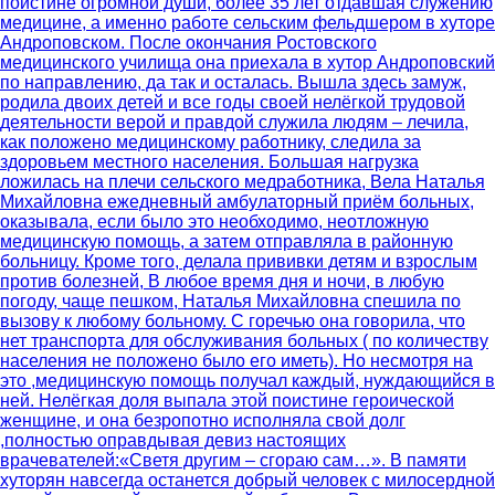
поистине огромной души, более 35 лет отдавшая служению
медицине, а именно работе сельским фельдшером в хуторе
Андроповском. После окончания Ростовского
медицинского училища она приехала в хутор Андроповский
по направлению, да так и осталась. Вышла здесь замуж,
родила двоих детей и все годы своей нелёгкой трудовой
деятельности верой и правдой служила людям – лечила,
как положено медицинскому работнику, следила за
здоровьем местного населения. Большая нагрузка
ложилась на плечи сельского медработника, Вела Наталья
Михайловна ежедневный амбулаторный приём больных,
оказывала, если было это необходимо, неотложную
медицинскую помощь, а затем отправляла в районную
больницу. Кроме того, делала прививки детям и взрослым
против болезней, В любое время дня и ночи, в любую
погоду, чаще пешком, Наталья Михайловна спешила по
вызову к любому больному. С горечью она говорила, что
нет транспорта для обслуживания больных ( по количеству
населения не положено было его иметь). Но несмотря на
это ,медицинскую помощь получал каждый, нуждающийся в
ней. Нелёгкая доля выпала этой поистине героической
женщине, и она безропотно исполняла свой долг
,полностью оправдывая девиз настоящих
врачевателей:«Светя другим – сгораю сам…». В памяти
хуторян навсегда останется добрый человек с милосердной