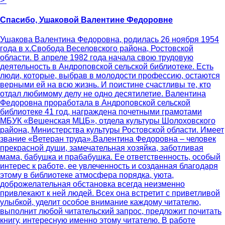
>
Спасибо, Ушаковой Валентине Федоровне
Ушакова Валентина Федоровна, родилась 26 ноября 1954
года в х.Свобода Веселовского района, Ростовской
области. В апреле 1982 года начала свою трудовую
деятельность в Андроповской сельской библиотеке. Есть
люди, которые, выбрав в молодости профессию, остаются
верными ей на всю жизнь. И поистине счастливы те, кто
отдал любимому делу не одно десятилетие. Валентина
Федоровна проработала в Андроповской сельской
библиотеке 41 год, награждена почетными грамотами
МБУК «Вешенская МЦБ», отдела культуры Шолоховского
района, Министерства культуры Ростовской области. Имеет
звание «Ветеран труда».Валентина Федоровна – человек
прекрасной души, замечательная хозяйка, заботливая
мама, бабушка и прабабушка. Ее ответственность, особый
интерес к работе, ее увлеченность и созданная благодаря
этому в библиотеке атмосфера порядка, уюта,
доброжелательная обстановка всегда неизменно
привлекают к ней людей. Всех она встретит с приветливой
улыбкой, уделит особое внимание каждому читателю,
выполнит любой читательский запрос, предложит почитать
книгу, интересную именно этому читателю. В работе