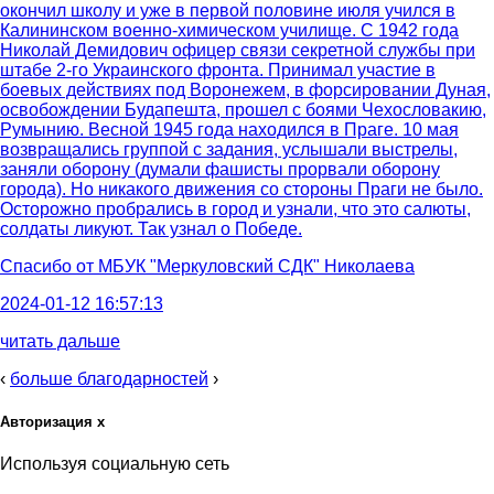
окончил школу и уже в первой половине июля учился в
Калининском военно-химическом училище. С 1942 года
Николай Демидович офицер связи секретной службы при
штабе 2-го Украинского фронта. Принимал участие в
боевых действиях под Воронежем, в форсировании Дуная,
освобождении Будапешта, прошел с боями Чехословакию,
Румынию. Весной 1945 года находился в Праге. 10 мая
возвращались группой с задания, услышали выстрелы,
заняли оборону (думали фашисты прорвали оборону
города). Но никакого движения со стороны Праги не было.
Осторожно пробрались в город и узнали, что это салюты,
солдаты ликуют. Так узнал о Победе.
Спасибо от
МБУК "Меркуловский СДК" Николаева
2024-01-12 16:57:13
читать дальше
‹
больше благодарностей
›
Авторизация
x
Используя социальную сеть