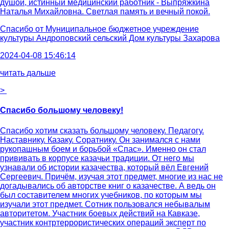
душой, истинный медицинский работник - Выпряжкина
Наталья Михайловна. Светлая память и вечный покой.
Спасибо от
Муниципальное бюджетное учреждение
культуры Андроповский сельский Дом культуры Захарова
2024-04-08 15:46:14
читать дальше
>
Спасибо большому человеку!
Спасибо хотим сказать большому человеку. Педагогу.
Наставнику. Казаку. Соратнику. Он занимался с нами
рукопашным боем и борьбой «Спас». Именно он стал
прививать в корпусе казачьи традиции. От него мы
узнавали об истории казачества, который вёл Евгений
Сергеевич. Причём, изучая этот предмет, многие из нас не
догадывались об авторстве книг о казачестве. А ведь он
был составителем многих учебников, по которым мы
изучали этот предмет. Сотник пользовался небывалым
авторитетом. Участник боевых действий на Кавказе,
участник контртеррористических операций эксперт по