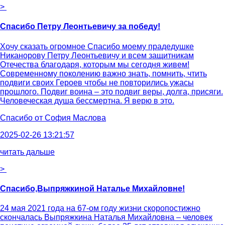
>
Спасибо Петру Леонтьевичу за победу!
Хочу сказать огромное Спасибо моему прадедушке
Никанорову Петру Леонтьевичу и всем защитникам
Отечества благодаря, которым мы сегодня живем!
Современному поколению важно знать, помнить, чтить
подвиги своих Героев чтобы не повторились ужасы
прошлого. Подвиг воина – это подвиг веры, долга, присяги.
Человеческая душа бессмертна. Я верю в это.
Спасибо от
София Маслова
2025-02-26 13:21:57
читать дальше
>
Спасибо,Выпряжкиной Наталье Михайловне!
24 мая 2021 года на 67-ом году жизни скоропостижно
скончалась Выпряжкина Наталья Михайловна – человек