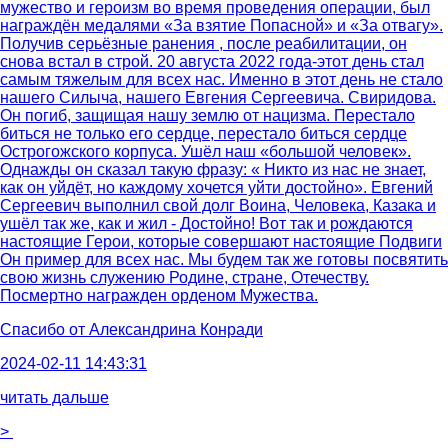
мужество и героизм во время проведения операции, был
награждён медалями «За взятие Попасной» и «За отвагу».
Получив серьёзные ранения , после реабилитации, он
снова встал в строй. 20 августа 2022 года-этот день стал
самым тяжелым для всех нас. Именно в этот день не стало
нашего Силыча, нашего Евгения Сергеевича. Свиридова.
Он погиб, защищая нашу землю от нацизма. Перестало
биться не только его сердце, перестало биться сердце
Острогожского корпуса. Ушёл наш «большой человек».
Однажды он сказал такую фразу: « Никто из нас не знает,
как он уйдёт, но каждому хочется уйти достойно». Евгений
Сергеевич выполнил свой долг Воина, Человека, Казака и
ушёл так же, как и жил - Достойно! Вот так и рождаются
настоящие Герои, которые совершают настоящие Подвиги
Он пример для всех нас. Мы будем так же готовы посвятить
свою жизнь служению Родине, стране, Отечеству.
Посмертно награжден орденом Мужества.
Спасибо от
Александрина Конради
2024-02-11 14:43:31
читать дальше
>