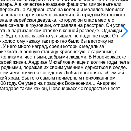
лагерь. А в качестве наказания фашисты зимой выгнали
 пережить, а Андриан стал на колени и молился. Молился
и попал к партизанам в знаменитый отряд им.Котовского.
узнала еврейская девушка, которую он спас вместе с
еев сажали в грузовики, отправляя на расстрел. Он успел
ать в партизанском отряде в конной разведке. Однажды
, будто голос какой-то услышал, не надо, не надо. Он
 холостому казаку так приятно было бы весточку из
У него много наград, среди которых медаль за
иезжать в родную станицу Кривянскую, с гармонью, с
тружениками, честными, добрыми людьми. В Новочеркасске
своей жизни, Андриан Михайлович еще и долгие годы пел в
ми родными, поражая их своим умением держаться в седле.
 семьями, жили по соседству. Любил повторять: «Семьей
ский храм. Был его самым примерным прихожанином,
2008 году. Он умер на праздник Вознесения… Андриан
агодаря таким как он, Новочеркасск с гордостью несет