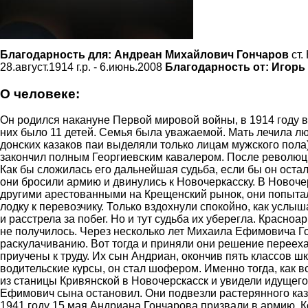
Благодарность для:
Андреан Михайлович Гончаров
ст.
28.август.1914 г.р. - 6.июнь.2008
Благодарность от:
Игорь
О человеке:
Он родился накануне Первой мировой войны, в 1914 году 
них было 11 детей. Семья была уважаемой. Мать лечила л
донских казаков паи выделяли только лицам мужского пола
закончил полным Георгиевским кавалером. После революци
Как бы сложилась его дальнейшая судьба, если бы он осталс
они бросили армию и двинулись к Новочеркасску. В Новочерк
другими арестованными на Крещенский рынок, они попыталис
лодку к перевозчику. Только вздохнули спокойно, как услыш
и расстрела за побег. Но и тут судьба их уберегла. Красно
не получилось. Через несколько лет Михаила Ефимовича Го
раскулачиванию. Вот тогда и приняли они решение переехать
приучены к труду. Их сын Андриан, окончив пять классов шк
водительские курсы, он стал шофером. Именно тогда, как в
из станицы Кривянской в Новочерскасск и увидели идущего
Ефимович сына остановил. Они подвезли растерянного казак
1941 году 15 мая Андриана Гончарова призвали в армию. Ко