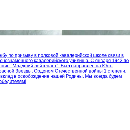
жбу по призыву в полковой кавалерийской школе связи в
аснознаменного кавалерийского училища. С января 1942 по
вание "Младший лейтенант". Был направлен на Юго-
расной Звезды, Орденом Отечественной войны 1 степени,
и вклад в освобождение нашей Родины. Мы всегда будем
победителям!