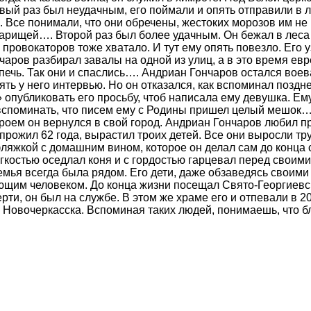
вый раз был неудачным, его поймали и опять отправили в 
а. Все понимали, что они обречены, жестоких морозов им не
варищей…. Второй раз был более удачным. Он бежал в леса 
 провокаторов тоже хватало. И тут ему опять повезло. Его 
чаров разбирал завалы на одной из улиц, а в это время евр
печь. Так они и спаслись…. Андриан Гончаров остался воев
ь у него интервью. Но он отказался, как вспоминал позднее
опубликовать его просьбу, чтоб написала ему девушка. Ему
споминать, что писем ему с Родины пришел целый мешок…. 
оем он вернулся в свой город. Андриан Гончаров любил пр
 прожил 62 года, вырастил троих детей. Все они выросли 
ляжкой с домашним вином, которое он делал сам до конца 
легкостью оседлал коня и с гордостью гарцевал перед свои
емья всегда была рядом. Его дети, даже обзаведясь своими
ующим человеком. До конца жизни посещал Свято-Георгиев
рти, он был на службе. В этом же храме его и отпевали в 
 Новочеркасска. Вспоминая таких людей, понимаешь, что бл