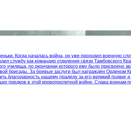
еньки. Когда началась война, он уже проходил военную слу
одил службу как командир отделения связи Тамбовского Кр
ого училища, по окончании которого ему было присвоено з
вой бригады. За боевые заслуги был награждён Орденом К
ить благодарность нашему прадеду за его великий подвиг 
аших предков в этой кровопролитной войне. Слава воинам-