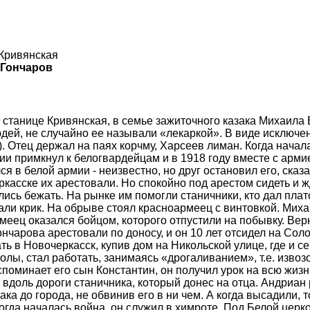
 Кривянская
 Гончаров
в станице Кривянская, в семье зажиточного казака Михаил
юдей, не случайно ее называли «лекаркой». В виде исключ
). Отец держал на паях корчму, Харсеев лиман. Когда нача
и примкнул к белогвардейцам и в 1918 году вместе с арми
я в белой армии - неизвестно, но друг остановил его, сказ
асске их арестовали. Но спокойно под арестом сидеть и жда
ь бежать. На рынке им помогли станичники, кто дал платок,
али крик. На обрыве стоял красноармеец с винтовкой. Михаи
армеец оказался бойцом, которого отпустили на побывку. Ве
нчарова арестовали по доносу, и он 10 лет отсидел на Сол
 в Новочеркасск, купив дом на Никольской улице, где и сей
олы, стал работать, занимаясь «дрогаливанием», т.е. извоз
споминает его сын Константин, он получил урок на всю жизн
 вдоль дороги станичника, который донес на отца. Андриан
а до города, не обвинив его в ни чем. А когда высадили, 
гда началась война, он служил в химроте. Под Белой церко