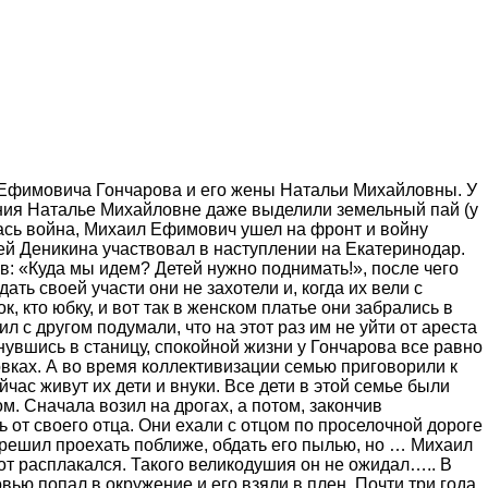
а Ефимовича Гончарова и его жены Натальи Михайловны. У
ения Наталье Михайловне даже выделили земельный пай (у
лась война, Михаил Ефимович ушел на фронт и войну
ей Деникина участвовал в наступлении на Екатеринодар.
ав: «Куда мы идем? Детей нужно поднимать!», после чего
ть своей участи они не захотели и, когда их вели с
 кто юбку, и вот так в женском платье они забрались в
л с другом подумали, что на этот раз им не уйти от ареста
рнувшись в станицу, спокойной жизни у Гончарова все равно
овках. А во время коллективизации семью приговорили к
час живут их дети и внуки. Все дети в этой семье были
ом. Сначала возил на дрогах, а потом, закончив
ь от своего отца. Они ехали с отцом по проселочной дороге
 решил проехать поближе, обдать его пылью, но … Михаил
тот расплакался. Такого великодушия он не ожидал….. В
вью попал в окружение и его взяли в плен. Почти три года