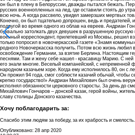
он был в плену в Белоруссии, дважды пытался бежать. Пер
русских военнопленных на лед, где оставили стоять до утр
всю ночь. А когда рассвело, увидел замерзших мертвых то
Конечно, он был тщательно допрошен, ведь и предателей, и
подругой во время одного из облав на евреев. Андриан Гон
буквально затолкать двух девушек в разрушенную русскую 
военный корреспондент, прилетевший из Москвы, решил взят
только попросил в новочеркасской газете «Знамя коммуны» 
родного Новочеркасска получить. Потом всю жизнь любил в
освобождение Германии, за взятие Берлина. Настоящим гер
песнями. Там и жену себе нашел - красавицу Марию. С ней
его знали многие. Веселый компанейский, с непременной ф
народном казачьем хоре. Когда ему исполнилось 80, он с 
Он прожил 94 года, смог соблюсти казачий обычай, чтобы с
крепко государство!» Андриан Михайлович был очень вер
исполнял обязанности церковного старосты. За день до сме
Михайлович Гончаров – донской казак, герой войны, житель
славу столицы Донского казачества.
Хочу поблагодарить за:
Спасибо этим людям за победу, за их храбрость и смелость.
Опубликовано: 28 апр 2020