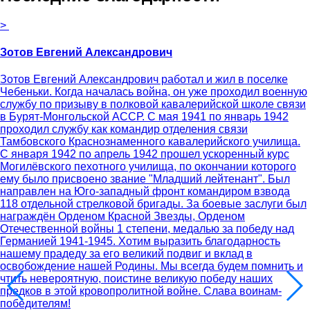
>
Зотов Евгений Александрович
Зотов Евгений Александрович работал и жил в поселке
Чебеньки. Когда началась война, он уже проходил военную
службу по призыву в полковой кавалерийской школе связи
в Бурят-Монгольской АССР. С мая 1941 по январь 1942
проходил службу как командир отделения связи
Тамбовского Краснознаменного кавалерийского училища.
С января 1942 по апрель 1942 прошел ускоренный курс
Могилёвского пехотного училища, по окончании которого
ему было присвоено звание "Младший лейтенант". Был
направлен на Юго-западный фронт командиром взвода
118 отдельной стрелковой бригады. За боевые заслуги был
награждён Орденом Красной Звезды, Орденом
Отечественной войны 1 степени, медалью за победу над
Германией 1941-1945. Хотим выразить благодарность
нашему прадеду за его великий подвиг и вклад в
освобождение нашей Родины. Мы всегда будем помнить и
чтить невероятную, поистине великую победу наших
предков в этой кровопролитной войне. Слава воинам-
победителям!