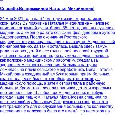
Спасибо,Выпряжкиной Наталье Михайловне!
24 мая 2021 года на 67-ом году жизни скоропостижно
скончалась Выпряжкина Наталья Михайловна – человек
поистине огромной души, более 35 лет отдавшая служению
медицине, а именно работе сельским фельдшером в хуторе
Андроповском. После окончания Ростовского
медицинского училища она приехала в хутор Андроповский
по направлению, да так и осталась. Вышла здесь замуж,
родила двоих детей и все годы своей нелёгкой трудовой
деятельности верой и правдой служила людям – лечила,
как положено медицинскому работнику, следила за
здоровьем местного населения. Большая нагрузка
ложилась на плечи сельского медработника, Вела Наталья
Михайловна ежедневный амбулаторный приём больных,
оказывала, если было это необходимо, неотложную
медицинскую помощь, а затем отправляла в районную
больницу. Кроме того, делала прививки детям и взрослым
против болезней, В любое время дня и ночи, в любую
погоду, чаще пешком, Наталья Михайловна спешила по
вызову к любому больному. С горечью она говорила, что
нет транспорта для обслуживания больных ( по количеству
населения не положено было его иметь). Но несмотря на