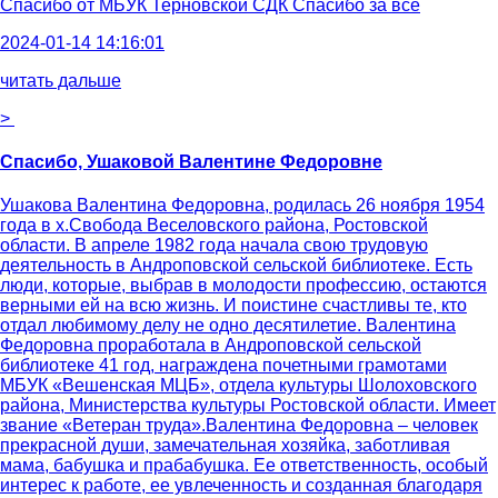
Спасибо от
МБУК Терновской СДК Спасибо за всё
2024-01-14 14:16:01
читать дальше
>
Спасибо, Ушаковой Валентине Федоровне
Ушакова Валентина Федоровна, родилась 26 ноября 1954
года в х.Свобода Веселовского района, Ростовской
области. В апреле 1982 года начала свою трудовую
деятельность в Андроповской сельской библиотеке. Есть
люди, которые, выбрав в молодости профессию, остаются
верными ей на всю жизнь. И поистине счастливы те, кто
отдал любимому делу не одно десятилетие. Валентина
Федоровна проработала в Андроповской сельской
библиотеке 41 год, награждена почетными грамотами
МБУК «Вешенская МЦБ», отдела культуры Шолоховского
района, Министерства культуры Ростовской области. Имеет
звание «Ветеран труда».Валентина Федоровна – человек
прекрасной души, замечательная хозяйка, заботливая
мама, бабушка и прабабушка. Ее ответственность, особый
интерес к работе, ее увлеченность и созданная благодаря