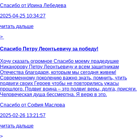
Спасибо от
Ирина Лебедева
2025-04-25 10:34:27
читать дальше
>
Спасибо Петру Леонтьевичу за победу!
Хочу сказать огромное Спасибо моему прадедушке
Никанорову Петру Леонтьевичу и всем защитникам
Отечества благодаря, которым мы сегодня живем!
Современному поколению важно знать, помнить, чтить
подвиги своих Героев чтобы не повторились ужасы
прошлого. Подвиг воина – это подвиг веры, долга, присяги.
Человеческая душа бессмертна. Я верю в это.
Спасибо от
София Маслова
2025-02-26 13:21:57
читать дальше
>