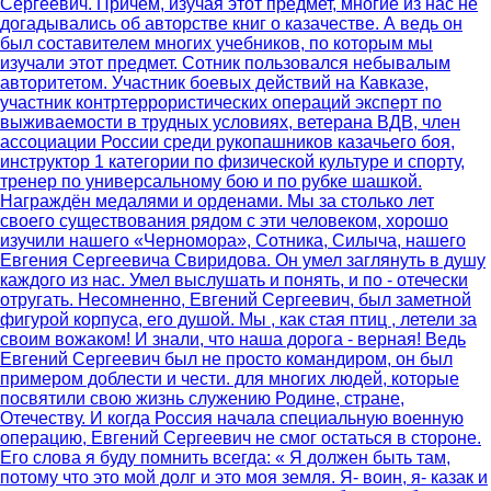
Сергеевич. Причём, изучая этот предмет, многие из нас не
догадывались об авторстве книг о казачестве. А ведь он
был составителем многих учебников, по которым мы
изучали этот предмет. Сотник пользовался небывалым
авторитетом. Участник боевых действий на Кавказе,
участник контртеррористических операций эксперт по
выживаемости в трудных условиях, ветерана ВДВ, член
ассоциации России среди рукопашников казачьего боя,
инструктор 1 категории по физической культуре и спорту,
тренер по универсальному бою и по рубке шашкой.
Награждён медалями и орденами. Мы за столько лет
своего существования рядом с эти человеком, хорошо
изучили нашего «Черномора», Сотника, Силыча, нашего
Евгения Сергеевича Свиридова. Он умел заглянуть в душу
каждого из нас. Умел выслушать и понять, и по - отечески
отругать. Несомненно, Евгений Сергеевич, был заметной
фигурой корпуса, его душой. Мы , как стая птиц , летели за
своим вожаком! И знали, что наша дорога - верная! Ведь
Евгений Сергеевич был не просто командиром, он был
примером доблести и чести. для многих людей, которые
посвятили свою жизнь служению Родине, стране,
Отечеству. И когда Россия начала специальную военную
операцию, Евгений Сергеевич не смог остаться в стороне.
Его слова я буду помнить всегда: « Я должен быть там,
потому что это мой долг и это моя земля. Я- воин, я- казак и