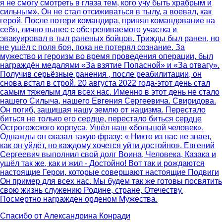
я не смогу смотреть в глаза тем, кого учу быть храбрым и
сильным». Он не стал отсиживаться в тылу, а воевал, как
герой. После потери командира, принял командование на
себя, лично вынес с обстреливаемого участка и
эвакуировал в тыл раненых бойцов. Трижды был ранен, но
не ушёл с поля боя, пока не потерял сознание. За
мужество и героизм во время проведения операции, был
награждён медалями «За взятие Попасной» и «За отвагу».
Получив серьёзные ранения , после реабилитации, он
снова встал в строй. 20 августа 2022 года-этот день стал
самым тяжелым для всех нас. Именно в этот день не стало
нашего Силыча, нашего Евгения Сергеевича. Свиридова.
Он погиб, защищая нашу землю от нацизма. Перестало
биться не только его сердце, перестало биться сердце
Острогожского корпуса. Ушёл наш «большой человек».
Однажды он сказал такую фразу: « Никто из нас не знает,
как он уйдёт, но каждому хочется уйти достойно». Евгений
Сергеевич выполнил свой долг Воина, Человека, Казака и
ушёл так же, как и жил - Достойно! Вот так и рождаются
настоящие Герои, которые совершают настоящие Подвиги
Он пример для всех нас. Мы будем так же готовы посвятить
свою жизнь служению Родине, стране, Отечеству.
Посмертно награжден орденом Мужества.
Спасибо от
Александрина Конради