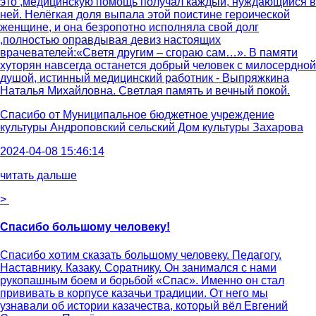
это ,медицинскую помощь получал каждый, нуждающийся в
ней. Нелёгкая доля выпала этой поистине героической
женщине, и она безропотно исполняла свой долг
,полностью оправдывая девиз настоящих
врачевателей:«Светя другим – сгораю сам…». В памяти
хуторян навсегда останется добрый человек с милосердной
душой, истинный медицинский работник - Выпряжкина
Наталья Михайловна. Светлая память и вечный покой.
Спасибо от
Муниципальное бюджетное учреждение
культуры Андроповский сельский Дом культуры Захарова
2024-04-08 15:46:14
читать дальше
>
Спасибо большому человеку!
Спасибо хотим сказать большому человеку. Педагогу.
Наставнику. Казаку. Соратнику. Он занимался с нами
рукопашным боем и борьбой «Спас». Именно он стал
прививать в корпусе казачьи традиции. От него мы
узнавали об истории казачества, который вёл Евгений