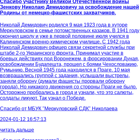
Спасибо участнику Великой Отечественной войны
Зенкову Николаю Демидовичу за освобождение нашей
Родины от немецко-фашистских захватчиков.
Николай Демидович родился 9 мая 1923 года в хуторе
Меркуловском в семье потомственных казаков. В 1941 году
окончил школу и уже в первой половине июля учился в
Калининском военно-химическом училище. С 1942 года
Николай Демидович офицер связи секретной службы при
штабе 2-го Украинского фронта. Принимал участие в
боевых действиях под Воронежем, в форсировании Дуная,
освобождении Будапешта, прошел с боями Чехословакию,
Румынию. Весной 1945 года находился в Праге. 10 мая
возвращались группой с задания, услышали выстрелы,
заняли оборону (думали фашисты прорвали оборону
города). Но никакого движения со стороны Праги не было.
Осторожно пробрались в город и узнали, что это салюты,
солдаты ликуют. Так узнал о Победе.
Спасибо от
МБУК "Меркуловский СДК" Николаева
2024-01-12 16:57:13
читать дальше