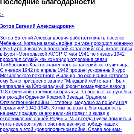
Последние благодарности
>
Зотов Евгений Александрович
Зотов Евгений Александрович работал и жил в поселке
Чебеньки. Когда началась война, он уже проходил военную
службу по призыву в полковой кавалерийской школе связи
в Бурят-Монгольской АССР. С мая 1941 по январь 1942
проходил службу как командир отделения связи
Тамбовского Краснознаменного кавалерийского училища.
С января 1942 по апрель 1942 прошел ускоренный курс
Могилёвского пехотного училища, по окончании которого
ему было присвоено звание "Младший лейтенант". Был
направлен на Юго-западный фронт командиром взвода
118 отдельной стрелковой бригады. За боевые заслуги был
награждён Орденом Красной Звезды, Орденом
Отечественной войны 1 степени, медалью за победу над
Германией 1941-1945. Хотим выразить благодарность
нашему прадеду за его великий подвиг и вклад в
освобождение нашей Родины. Мы всегда будем помнить и
чтить невероятную, поистине великую победу наших
предков в этой кровопролитной войне. Слава воинам-