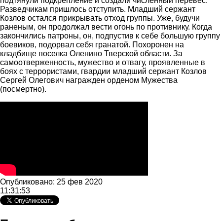
подтянули подкрепление и создали численный перевес.
Разведчикам пришлось отступить. Младший сержант
Козлов остался прикрывать отход группы. Уже, будучи
раненым, он продолжал вести огонь по противнику. Когда
закончились патроны, он, подпустив к себе большую группу
боевиков, подорвал себя гранатой. Похоронен на
кладбище поселка Оленино Тверской области. За
самоотверженность, мужество и отвагу, проявленные в
боях с террористами, гвардии младший сержант Козлов
Сергей Олегович награжден орденом Мужества
(посмертно).
Опубликовано: 25 фев 2020
11:31:53