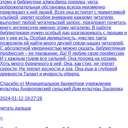
этому в библиотеке атмосфера порядка, уюта,
доброжелательная обстановка всегда неизменно
привлекают к ней людей. Всех она встретит с приветливой
улыбкой, уделит особое внимание каждому читателю,
выполнит любой читательский запрос, предложит почитать
книгу, интересную именно этому читателю. В работе
библиотекаря нужен особый дар разговаривать с людьми и
он у нее есть. Особая деликатность, чувство такта
позволили ей найти много друзей среди наших читателей.
С абсолютной уверенностью можно сказать, библиотечная
профессия – ее призвание. Да! Я люблю свою профессию
И с каждым годом все сильней, Она похожа на поэзию,
Хоть много будничного в ней, Она, как стих, не терпит
серости, Не терпит косности и зла, Она еще в глубокой
древности Талант и мудрость обрела.
Спасибо от
Муниципальное бюджетное учреждение
культуры Андроповский сельский Дом культуры Захарова
2024-01-12 19:27:26
читать дальше
>